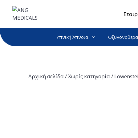
Μετάβαση
σε
Εταιρ
περιεχόμενο
Υπνική Άπνοια
Οξυγονοθερα
Αρχική σελίδα
/
Χωρίς κατηγορία
/ Löwenste