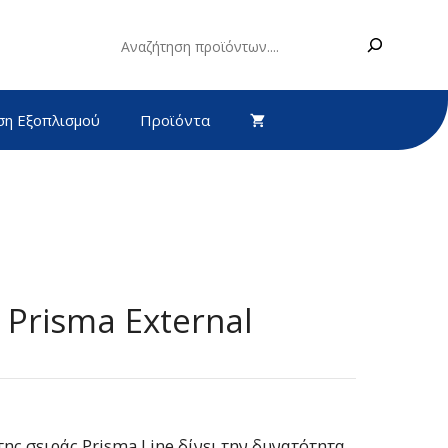
Search
ση Εξοπλισμού
Προϊόντα
 Prisma External
ς σειράς Prisma Line δίνει την δυνατότητα