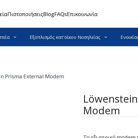
εία
Πιστοποιήσεις
Blog
FAQs
Επικοινωνία
πεία
Εξοπλισμός κατ’οίκον Νοσηλείας
Ενοικία
in Prisma External Modem
Löwenstein
Modem
To εξωτερικό modem τη