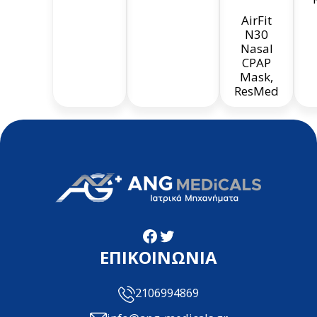
AirFit
N30
Nasal
CPAP
Mask,
ResMed
Facebook
Twitter
ΕΠΙΚΟΙΝΩΝΙΑ
2106994869